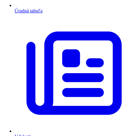
Úradná tabuľa