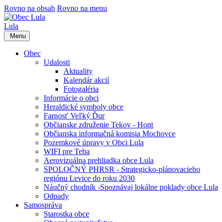
Rovno na obsah
Rovno na menu
Lula
Menu
Obec
Udalosti
Aktuality
Kalendár akcií
Fotogaléria
Informácie o obci
Heraldické symboly obce
Farnosť Veľký Ďur
Občianske združenie Tekov - Hont
Občianska informačná komisia Mochovce
Pozemkové úpravy v Obci Lula
WIFI pre Teba
Aerovizuálna prehliadka obce Lula
SPOLOČNÝ PHRSR - Strategicko-plánovacieho
regiónu Levice do roku 2030
Náučný chodník -Spoznávaj lokálne poklady obce Lula
Odpady
Samospráva
Starostka obce