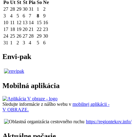
Po
Ut
St
Št
Pia
So
Ne
27
28
29
30
31
1
2
3
4
5
6
7
8
9
10
11
12
13
14
15
16
17
18
19
20
21
22
23
24
25
26
27
28
29
30
31
1
2
3
4
5
6
Envi-pak
Mobilná aplikácia
Sledujte informácie z nášho webu v
mobilnej aplikácii -
V OBRAZE.
https://regiontekov.info/
Aktuálne počasie