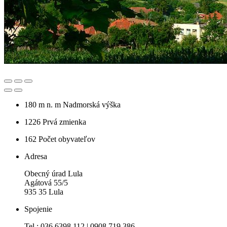
180 m n. m
Nadmorská výška
1226
Prvá zmienka
162
Počet obyvateľov
Adresa
Obecný úrad Lula
Agátová 55/5
935 35 Lula
Spojenie
Tel.: 036 6398 112 | 0908 719 386