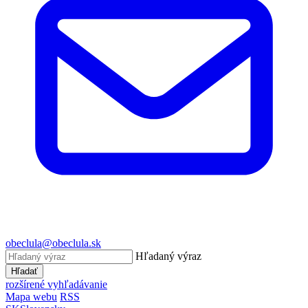
obeclula@obeclula.sk
Hľadaný výraz
Hľadať
rozšírené vyhľadávanie
Mapa webu
RSS