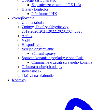
Obecné zastupiteľstvo
Zápisnice zo zasadnutí OZ Lula
Hlavný kontrolór
Plán kontrol HK
Zverejňovanie
Úradná tabuľa
Zmluvy, Faktúry, Objednávky
2019,2020,2021,2022,2023,2024,2025
Archív
VZN
Hospodárenie
Verejné obstarávanie
Súhrnné správy
Správne konania a poplatky v obci Lula
Oznámenie o začatí správneho konania
Ochrana osobných údajov
slovensko.sk
Tlačivá na stiahnutie
Kontakty