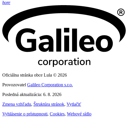
hore
Oficiálna stránka obce Lula © 2026
Provozovatel
Galileo Corporation s.r.o.
Posledná aktualizácia: 6. 8. 2026
Zmena vzhľadu
,
Štruktúra stránok
,
Vytlačiť
Vyhlásenie o prístupnosti
,
Cookies
,
Webové sídlo