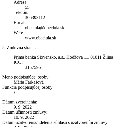
Adresa:
55
Telefón:
366398112
E-mail:
obeclula@obeclula.sk
Web:
www.obeclula.sk
2. Zmluvná strana:
Prima banka Slovensko, a.s., Hodžova 11, 01011 Žilina
IČO:
31575951
Meno podpisujúcej osoby:
Mária Farkašová
Funkcia podpisujúcej osoby:
s
Dátum zverejnenia:
9. 9. 2022
Dátum účinnosti zmluvy:
10. 9. 2022
Dátum uzatvorenia/udelenia súhlasu s uzatvorením zmluvy: