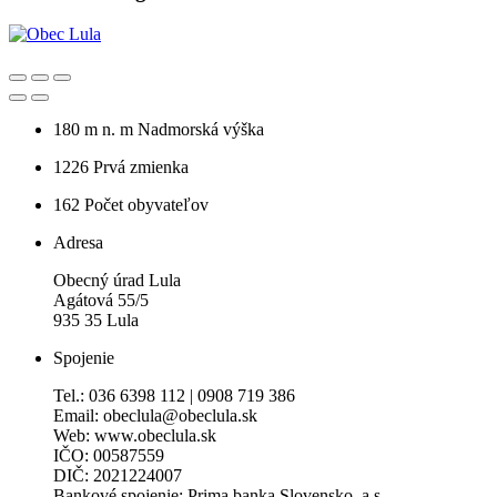
180 m n. m
Nadmorská výška
1226
Prvá zmienka
162
Počet obyvateľov
Adresa
Obecný úrad Lula
Agátová 55/5
935 35 Lula
Spojenie
Tel.: 036 6398 112 | 0908 719 386
Email: obeclula@obeclula.sk
Web: www.obeclula.sk
IČO: 00587559
DIČ: 2021224007
Bankové spojenie: Prima banka Slovensko, a.s.