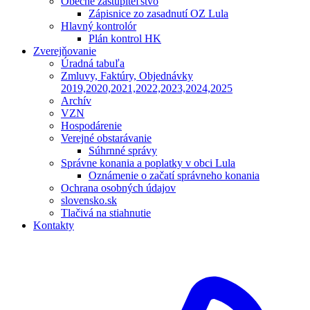
Obecné zastupiteľstvo
Zápisnice zo zasadnutí OZ Lula
Hlavný kontrolór
Plán kontrol HK
Zverejňovanie
Úradná tabuľa
Zmluvy, Faktúry, Objednávky
2019,2020,2021,2022,2023,2024,2025
Archív
VZN
Hospodárenie
Verejné obstarávanie
Súhrnné správy
Správne konania a poplatky v obci Lula
Oznámenie o začatí správneho konania
Ochrana osobných údajov
slovensko.sk
Tlačivá na stiahnutie
Kontakty