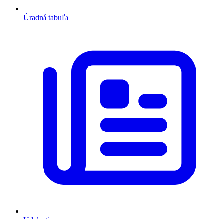
Úradná tabuľa