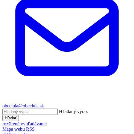
obeclula@obeclula.sk
Hľadaný výraz
Hľadať
rozšírené vyhľadávanie
Mapa webu
RSS