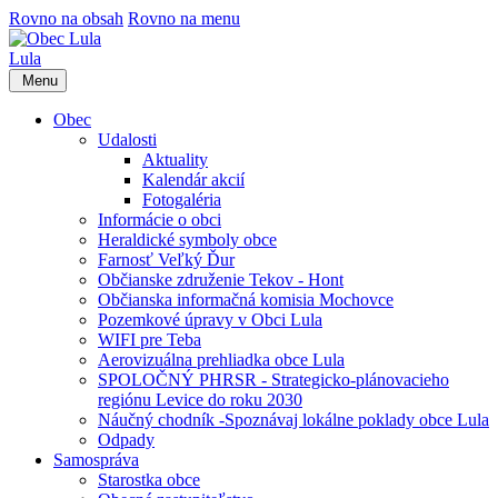
Rovno na obsah
Rovno na menu
Lula
Menu
Obec
Udalosti
Aktuality
Kalendár akcií
Fotogaléria
Informácie o obci
Heraldické symboly obce
Farnosť Veľký Ďur
Občianske združenie Tekov - Hont
Občianska informačná komisia Mochovce
Pozemkové úpravy v Obci Lula
WIFI pre Teba
Aerovizuálna prehliadka obce Lula
SPOLOČNÝ PHRSR - Strategicko-plánovacieho
regiónu Levice do roku 2030
Náučný chodník -Spoznávaj lokálne poklady obce Lula
Odpady
Samospráva
Starostka obce