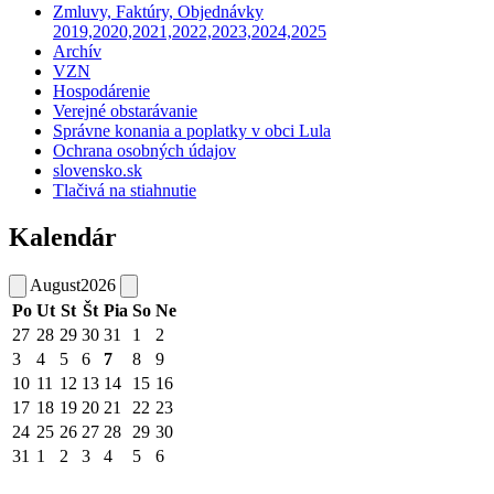
Zmluvy, Faktúry, Objednávky
2019,2020,2021,2022,2023,2024,2025
Archív
VZN
Hospodárenie
Verejné obstarávanie
Správne konania a poplatky v obci Lula
Ochrana osobných údajov
slovensko.sk
Tlačivá na stiahnutie
Kalendár
August
2026
Po
Ut
St
Št
Pia
So
Ne
27
28
29
30
31
1
2
3
4
5
6
7
8
9
10
11
12
13
14
15
16
17
18
19
20
21
22
23
24
25
26
27
28
29
30
31
1
2
3
4
5
6