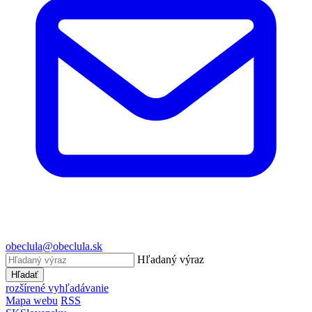
obeclula@obeclula.sk
Hľadaný výraz
Hľadať
rozšírené vyhľadávanie
Mapa webu
RSS