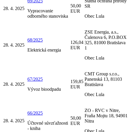
69/2025
Štátna ochrana prírody
50,00
SR
28. 4. 2025
Vypracovanie
EUR
odborného stanoviska
Obec Lula
ZSE Energia, a.s.,
Čulenova 6, P.O.BOX
68/2025
126,04
325, 81000 Bratislava
28. 4. 2025
EUR
1
Elektrická energia
Obec Lula
CMT Group s.r.o.,
67/2025
Panenská 13, 81103
159,85
28. 4. 2025
Bratislava
EUR
Vývoz bioodpadu
Obec Lula
ZO - RVC v Nitre,
66/2025
Fraňa Mojtu 18, 94901
50,00
28. 4. 2025
Nitra
Účtovné súvzťažnosti
EUR
- kniha
Obec Lula