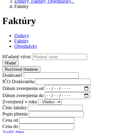
Zmluvy, Faktúry, Objednávky...
Faktúry
Faktúry
Zmluvy
Faktúry
Objednávky
Hľadaný výraz
Hľadať
Rozšírené hľadanie
Dodávateľ
IČO Dodávatelia
Dátum zverejnenia od
Dátum zverejnenia do
Zverejnený v roku
Číslo faktúry
Popis plnenia
Cena od
Cena do
Zrušiť filter