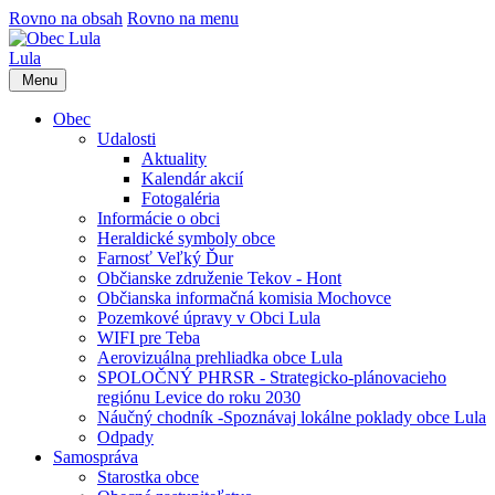
Rovno na obsah
Rovno na menu
Lula
Menu
Obec
Udalosti
Aktuality
Kalendár akcií
Fotogaléria
Informácie o obci
Heraldické symboly obce
Farnosť Veľký Ďur
Občianske združenie Tekov - Hont
Občianska informačná komisia Mochovce
Pozemkové úpravy v Obci Lula
WIFI pre Teba
Aerovizuálna prehliadka obce Lula
SPOLOČNÝ PHRSR - Strategicko-plánovacieho
regiónu Levice do roku 2030
Náučný chodník -Spoznávaj lokálne poklady obce Lula
Odpady
Samospráva
Starostka obce