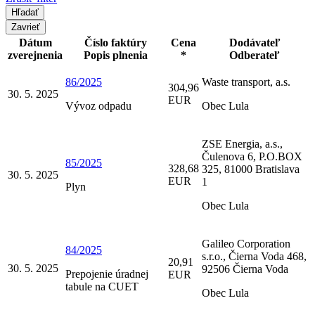
Zavrieť
Dátum
Číslo faktúry
Cena
Dodávateľ
zverejnenia
Popis plnenia
*
Odberateľ
86/2025
Waste transport, a.s.
304,96
30. 5. 2025
EUR
Vývoz odpadu
Obec Lula
ZSE Energia, a.s.,
Čulenova 6, P.O.BOX
85/2025
328,68
325, 81000 Bratislava
30. 5. 2025
EUR
1
Plyn
Obec Lula
Galileo Corporation
84/2025
s.r.o., Čierna Voda 468,
20,91
30. 5. 2025
92506 Čierna Voda
Prepojenie úradnej
EUR
tabule na CUET
Obec Lula