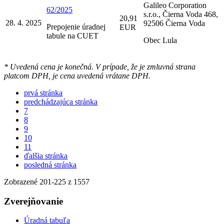
Galileo Corporation
62/2025
s.r.o., Čierna Voda 468,
20,91
28. 4. 2025
92506 Čierna Voda
Prepojenie úradnej
EUR
tabule na CUET
Obec Lula
* Uvedená cena je konečná. V prípade, že je zmluvná strana
platcom DPH, je cena uvedená vrátane DPH.
prvá stránka
predchádzajúca stránka
7
8
9
10
11
ďalšia stránka
posledná stránka
Zobrazené
201
-
225
z 1557
Zverejňovanie
Úradná tabuľa