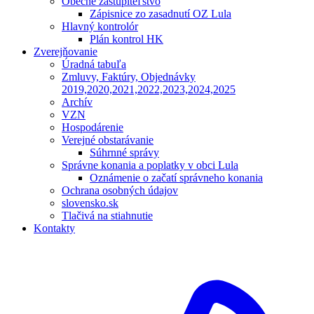
Obecné zastupiteľstvo
Zápisnice zo zasadnutí OZ Lula
Hlavný kontrolór
Plán kontrol HK
Zverejňovanie
Úradná tabuľa
Zmluvy, Faktúry, Objednávky
2019,2020,2021,2022,2023,2024,2025
Archív
VZN
Hospodárenie
Verejné obstarávanie
Súhrnné správy
Správne konania a poplatky v obci Lula
Oznámenie o začatí správneho konania
Ochrana osobných údajov
slovensko.sk
Tlačivá na stiahnutie
Kontakty