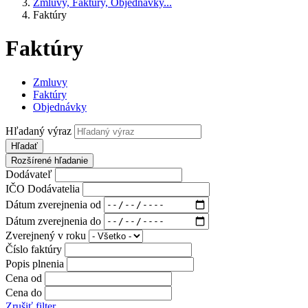
Zmluvy, Faktúry, Objednávky...
Faktúry
Faktúry
Zmluvy
Faktúry
Objednávky
Hľadaný výraz
Hľadať
Rozšírené hľadanie
Dodávateľ
IČO Dodávatelia
Dátum zverejnenia od
Dátum zverejnenia do
Zverejnený v roku
Číslo faktúry
Popis plnenia
Cena od
Cena do
Zrušiť filter