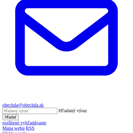
obeclula@obeclula.sk
Hľadaný výraz
Hľadať
rozšírené vyhľadávanie
Mapa webu
RSS