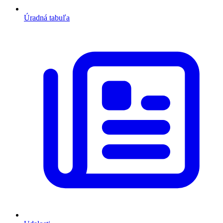
Úradná tabuľa