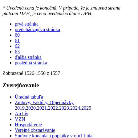
* Uvedená cena je konečná. V prípade, že je zmluvná strana
platcom DPH, je cena uvedená vrátane DPH.
prvá stránka
predchádzajúca stránka
60
61
62
63
ďalšia stránka
posledná stránka
Zobrazené
1526
-
1550
z 1557
Zverejňovanie
Úradná tabuľa
Zmluvy, Faktúry, Objednávky
2019,2020,2021,2022,2023,2024,2025
Archív
VZN
Hospodárenie
Verejné obstarávanie
Správne konania a poplatky v obci Lula