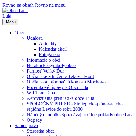
Rovno na obsah
Rovno na menu
Lula
Menu
Obec
Udalosti
Aktuality
Kalendár akcií
Fotogaléria
Informácie o obci
Heraldické symboly obce
Farnosť Veľký Ďur
Občianske združenie Tekov - Hont
Občianska informačná komisia Mochovce
Pozemkové úpravy v Obci Lula
WIFI pre Teba
Aerovizuálna prehliadka obce Lula
SPOLOČNÝ PHRSR - Strategicko-plánovacieho
regiónu Levice do roku 2030
Náučný chodník -Spoznávaj lokálne poklady obce Lula
Odpady
Samospráva
Starostka obce