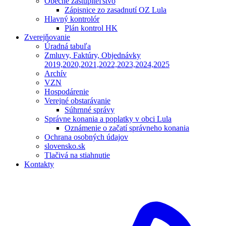
Obecné zastupiteľstvo
Zápisnice zo zasadnutí OZ Lula
Hlavný kontrolór
Plán kontrol HK
Zverejňovanie
Úradná tabuľa
Zmluvy, Faktúry, Objednávky
2019,2020,2021,2022,2023,2024,2025
Archív
VZN
Hospodárenie
Verejné obstarávanie
Súhrnné správy
Správne konania a poplatky v obci Lula
Oznámenie o začatí správneho konania
Ochrana osobných údajov
slovensko.sk
Tlačivá na stiahnutie
Kontakty