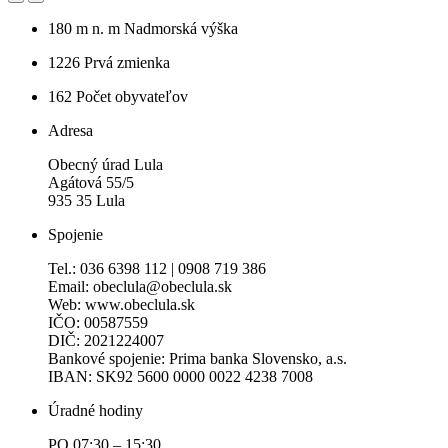
180 m n. m
Nadmorská výška
1226
Prvá zmienka
162
Počet obyvateľov
Adresa
Obecný úrad Lula
Agátová 55/5
935 35 Lula
Spojenie
Tel.: 036 6398 112 | 0908 719 386
Email: obeclula@obeclula.sk
Web: www.obeclula.sk
IČO: 00587559
DIČ: 2021224007
Bankové spojenie: Prima banka Slovensko, a.s.
IBAN: SK92 5600 0000 0022 4238 7008
Úradné hodiny
PO 07:30 – 15:30