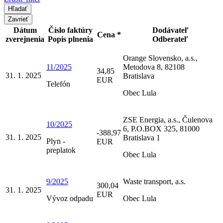
Zavrieť
Dátum
Číslo faktúry
Dodávateľ
Cena *
zverejnenia
Popis plnenia
Odberateľ
Orange Slovensko, a.s.,
11/2025
Metodova 8, 82108
34,85
31. 1. 2025
Bratislava
EUR
Telefón
Obec Lula
ZSE Energia, a.s., Čulenova
10/2025
6, P.O.BOX 325, 81000
-388,97
31. 1. 2025
Bratislava 1
Plyn -
EUR
preplatok
Obec Lula
9/2025
Waste transport, a.s.
300,04
31. 1. 2025
EUR
Vývoz odpadu
Obec Lula