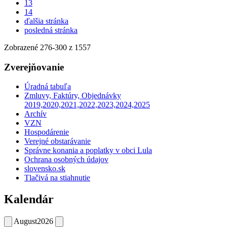
13
14
ďalšia stránka
posledná stránka
Zobrazené
276
-
300
z 1557
Zverejňovanie
Úradná tabuľa
Zmluvy, Faktúry, Objednávky
2019,2020,2021,2022,2023,2024,2025
Archív
VZN
Hospodárenie
Verejné obstarávanie
Správne konania a poplatky v obci Lula
Ochrana osobných údajov
slovensko.sk
Tlačivá na stiahnutie
Kalendár
August
2026