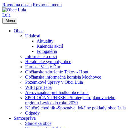
Rovno na obsah
Rovno na menu
Lula
Menu
Obec
Udalosti
Aktuality
Kalendár akcií
Fotogaléria
Informácie o obci
Heraldické symboly obce
Farnosť Veľký Ďur
Občianske združenie Tekov - Hont
Občianska informačná komisia Mochovce
Pozemkové úpravy v Obci Lula
WIFI pre Teba
Aerovizuálna prehliadka obce Lula
SPOLOČNÝ PHRSR - Strategicko-plánovacieho
regiónu Levice do roku 2030
Náučný chodník -Spoznávaj lokálne poklady obce Lula
Odpady
Samospráva
Starostka obce