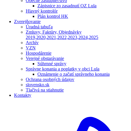
Obecné zastupiteľstvo
Zápisnice zo zasadnutí OZ Lula
Hlavný kontrolór
Plán kontrol HK
Zverejňovanie
Úradná tabuľa
Zmluvy, Faktúry, Objednávky
2019,2020,2021,2022,2023,2024,2025
Archív
VZN
Hospodárenie
Verejné obstarávanie
Súhrnné správy
Správne konania a poplatky v obci Lula
Oznámenie o začatí správneho konania
Ochrana osobných údajov
slovensko.sk
Tlačivá na stiahnutie
Kontakty