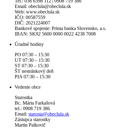
Tel.: 036 6398 112 | 0908 719 386
Email: obeclula@obeclula.sk
Web: www.obeclula.sk
IČO: 00587559
DIČ: 2021224007
Bankové spojenie: Prima banka Slovensko, a.s.
IBAN: SK92 5600 0000 0022 4238 7008
Úradné hodiny
PO 07:30 – 15:30
UT 07:30 – 15:30
ST 07:30 – 15:30
ŠT nestránkový deň
PIA 07:30 – 15:30
Vedenie obce
Starostka
Bc. Mária Farkašová
tel.: 0908 719 386
Email:
starosta@obeclula.sk
Zástupca starostky
Martin Palkovič