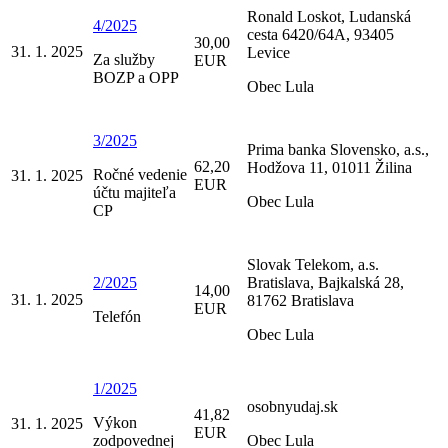
Ronald Loskot, Ludanská
4/2025
cesta 6420/64A, 93405
30,00
31. 1. 2025
Levice
Za služby
EUR
BOZP a OPP
Obec Lula
3/2025
Prima banka Slovensko, a.s.,
62,20
Hodžova 11, 01011 Žilina
Ročné vedenie
31. 1. 2025
EUR
účtu majiteľa
Obec Lula
CP
Slovak Telekom, a.s.
2/2025
Bratislava, Bajkalská 28,
14,00
31. 1. 2025
81762 Bratislava
EUR
Telefón
Obec Lula
1/2025
osobnyudaj.sk
41,82
Výkon
31. 1. 2025
EUR
zodpovednej
Obec Lula