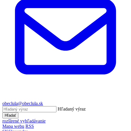
obeclula@obeclula.sk
Hľadaný výraz
Hľadať
rozšírené vyhľadávanie
Mapa webu
RSS