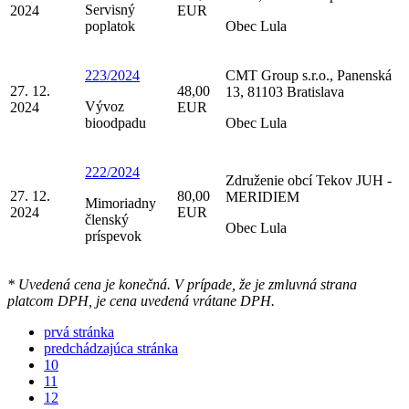
Servisný
2024
EUR
poplatok
Obec Lula
223/2024
CMT Group s.r.o., Panenská
27. 12.
48,00
13, 81103 Bratislava
Vývoz
2024
EUR
bioodpadu
Obec Lula
222/2024
Združenie obcí Tekov JUH -
27. 12.
80,00
MERIDIEM
Mimoriadny
2024
EUR
členský
Obec Lula
príspevok
* Uvedená cena je konečná. V prípade, že je zmluvná strana
platcom DPH, je cena uvedená vrátane DPH.
prvá stránka
predchádzajúca stránka
10
11
12