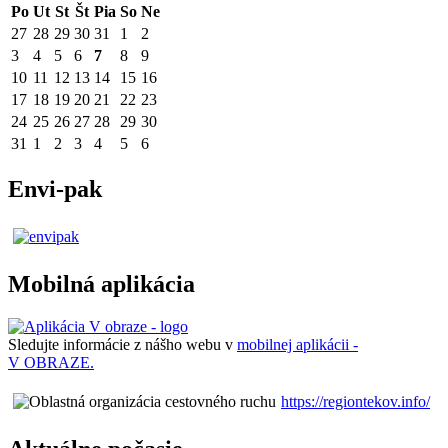
Po
Ut
St
Št
Pia
So
Ne
27
28
29
30
31
1
2
3
4
5
6
7
8
9
10
11
12
13
14
15
16
17
18
19
20
21
22
23
24
25
26
27
28
29
30
31
1
2
3
4
5
6
Envi-pak
Mobilná aplikácia
Sledujte informácie z nášho webu v
mobilnej aplikácii -
V OBRAZE.
https://regiontekov.info/