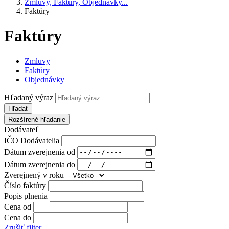
Zmluvy, Faktúry, Objednávky...
Faktúry
Faktúry
Zmluvy
Faktúry
Objednávky
Hľadaný výraz
Hľadať
Rozšírené hľadanie
Dodávateľ
IČO Dodávatelia
Dátum zverejnenia od
Dátum zverejnenia do
Zverejnený v roku
Číslo faktúry
Popis plnenia
Cena od
Cena do
Zrušiť filter