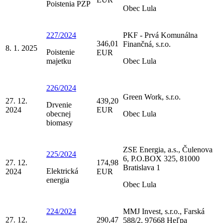
Poistenia PZP
Obec Lula
227/2024
PKF - Prvá Komunálna
346,01
Finančná, s.r.o.
8. 1. 2025
Poistenie
EUR
majetku
Obec Lula
226/2024
Green Work, s.r.o.
27. 12.
439,20
Drvenie
2024
EUR
obecnej
Obec Lula
biomasy
ZSE Energia, a.s., Čulenova
225/2024
6, P.O.BOX 325, 81000
27. 12.
174,98
Bratislava 1
Elektrická
2024
EUR
energia
Obec Lula
224/2024
MMJ Invest, s.r.o., Farská
27. 12.
290,47
588/2, 97668 Heľpa