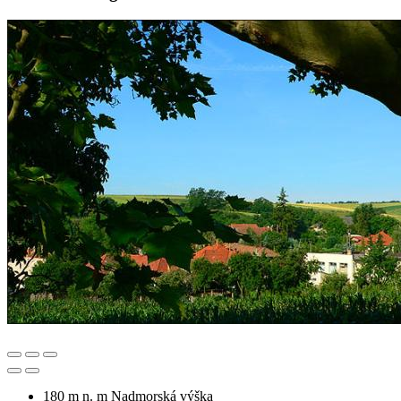
180 m n. m
Nadmorská výška