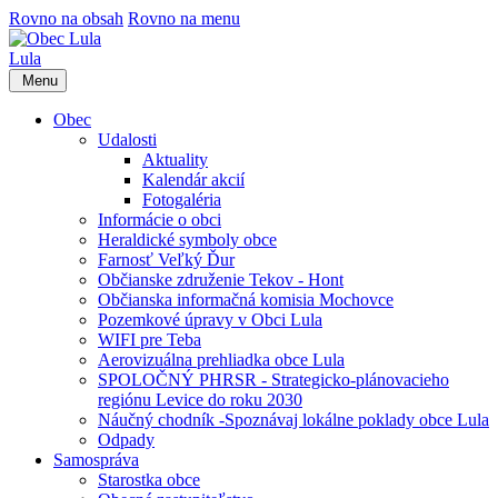
Rovno na obsah
Rovno na menu
Lula
Menu
Obec
Udalosti
Aktuality
Kalendár akcií
Fotogaléria
Informácie o obci
Heraldické symboly obce
Farnosť Veľký Ďur
Občianske združenie Tekov - Hont
Občianska informačná komisia Mochovce
Pozemkové úpravy v Obci Lula
WIFI pre Teba
Aerovizuálna prehliadka obce Lula
SPOLOČNÝ PHRSR - Strategicko-plánovacieho
regiónu Levice do roku 2030
Náučný chodník -Spoznávaj lokálne poklady obce Lula
Odpady
Samospráva
Starostka obce