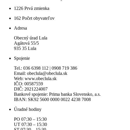
1226
Prvá zmienka
162
Počet obyvateľov
Adresa
Obecný úrad Lula
Agátová 55/5
935 35 Lula
Spojenie
Tel.: 036 6398 112 | 0908 719 386
Email: obeclula@obeclula.sk
Web: www.obeclula.sk
IČO: 00587559
DIČ: 2021224007
Bankové spojenie: Prima banka Slovensko, a.s.
IBAN: SK92 5600 0000 0022 4238 7008
Úradné hodiny
PO 07:30 – 15:30
UT 07:30 – 15:30
ST 07:30 – 15:30