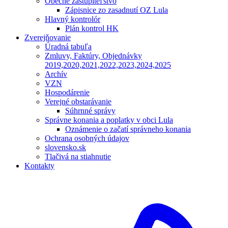
Obecné zastupiteľstvo
Zápisnice zo zasadnutí OZ Lula
Hlavný kontrolór
Plán kontrol HK
Zverejňovanie
Úradná tabuľa
Zmluvy, Faktúry, Objednávky
2019,2020,2021,2022,2023,2024,2025
Archív
VZN
Hospodárenie
Verejné obstarávanie
Súhrnné správy
Správne konania a poplatky v obci Lula
Oznámenie o začatí správneho konania
Ochrana osobných údajov
slovensko.sk
Tlačivá na stiahnutie
Kontakty