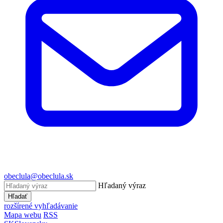
obeclula@obeclula.sk
Hľadaný výraz
Hľadať
rozšírené vyhľadávanie
Mapa webu
RSS