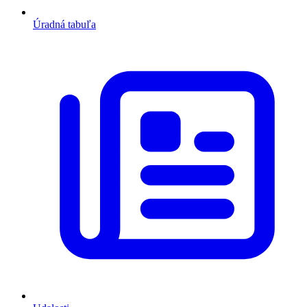
Úradná tabuľa