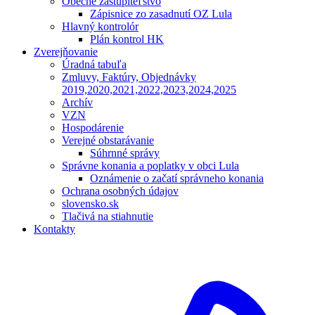
Obecné zastupiteľstvo
Zápisnice zo zasadnutí OZ Lula
Hlavný kontrolór
Plán kontrol HK
Zverejňovanie
Úradná tabuľa
Zmluvy, Faktúry, Objednávky
2019,2020,2021,2022,2023,2024,2025
Archív
VZN
Hospodárenie
Verejné obstarávanie
Súhrnné správy
Správne konania a poplatky v obci Lula
Oznámenie o začatí správneho konania
Ochrana osobných údajov
slovensko.sk
Tlačivá na stiahnutie
Kontakty