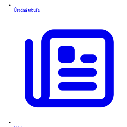
Úradná tabuľa