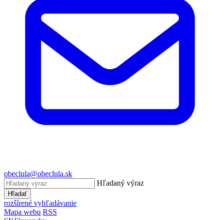
obeclula@obeclula.sk
Hľadaný výraz
Hľadať
rozšírené vyhľadávanie
Mapa webu
RSS