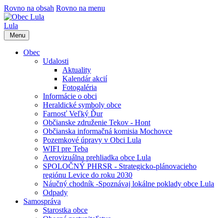
Rovno na obsah
Rovno na menu
Lula
Menu
Obec
Udalosti
Aktuality
Kalendár akcií
Fotogaléria
Informácie o obci
Heraldické symboly obce
Farnosť Veľký Ďur
Občianske združenie Tekov - Hont
Občianska informačná komisia Mochovce
Pozemkové úpravy v Obci Lula
WIFI pre Teba
Aerovizuálna prehliadka obce Lula
SPOLOČNÝ PHRSR - Strategicko-plánovacieho
regiónu Levice do roku 2030
Náučný chodník -Spoznávaj lokálne poklady obce Lula
Odpady
Samospráva
Starostka obce