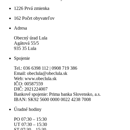
1226
Prvá zmienka
162
Počet obyvateľov
Adresa
Obecný úrad Lula
Agátová 55/5
935 35 Lula
Spojenie
Tel.: 036 6398 112 | 0908 719 386
Email: obeclula@obeclula.sk
Web: www.obeclula.sk
IČO: 00587559
DIČ: 2021224007
Bankové spojenie: Prima banka Slovensko, a.s.
IBAN: SK92 5600 0000 0022 4238 7008
Úradné hodiny
PO 07:30 – 15:30
UT 07:30 – 15:30
ST 07:30 – 15:30