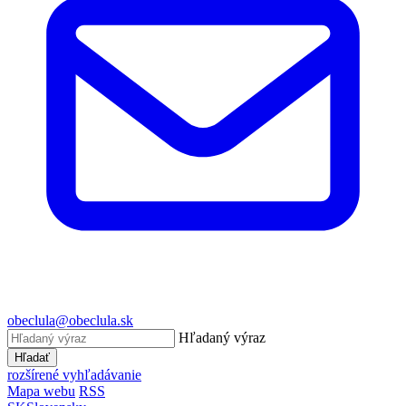
obeclula@obeclula.sk
Hľadaný výraz
Hľadať
rozšírené vyhľadávanie
Mapa webu
RSS