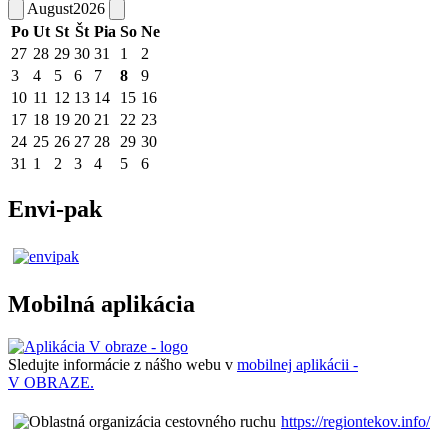
August
2026
Po
Ut
St
Št
Pia
So
Ne
27
28
29
30
31
1
2
3
4
5
6
7
8
9
10
11
12
13
14
15
16
17
18
19
20
21
22
23
24
25
26
27
28
29
30
31
1
2
3
4
5
6
Envi-pak
Mobilná aplikácia
Sledujte informácie z nášho webu v
mobilnej aplikácii -
V OBRAZE.
https://regiontekov.info/