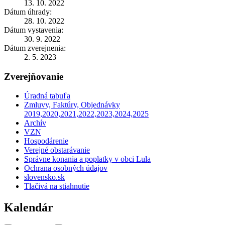
13. 10. 2022
Dátum úhrady:
28. 10. 2022
Dátum vystavenia:
30. 9. 2022
Dátum zverejnenia:
2. 5. 2023
Zverejňovanie
Úradná tabuľa
Zmluvy, Faktúry, Objednávky
2019,2020,2021,2022,2023,2024,2025
Archív
VZN
Hospodárenie
Verejné obstarávanie
Správne konania a poplatky v obci Lula
Ochrana osobných údajov
slovensko.sk
Tlačivá na stiahnutie
Kalendár