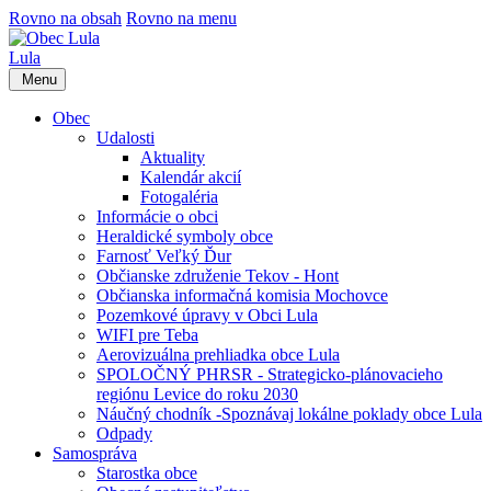
Rovno na obsah
Rovno na menu
Lula
Menu
Obec
Udalosti
Aktuality
Kalendár akcií
Fotogaléria
Informácie o obci
Heraldické symboly obce
Farnosť Veľký Ďur
Občianske združenie Tekov - Hont
Občianska informačná komisia Mochovce
Pozemkové úpravy v Obci Lula
WIFI pre Teba
Aerovizuálna prehliadka obce Lula
SPOLOČNÝ PHRSR - Strategicko-plánovacieho
regiónu Levice do roku 2030
Náučný chodník -Spoznávaj lokálne poklady obce Lula
Odpady
Samospráva
Starostka obce