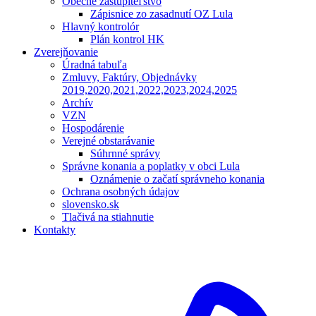
Obecné zastupiteľstvo
Zápisnice zo zasadnutí OZ Lula
Hlavný kontrolór
Plán kontrol HK
Zverejňovanie
Úradná tabuľa
Zmluvy, Faktúry, Objednávky
2019,2020,2021,2022,2023,2024,2025
Archív
VZN
Hospodárenie
Verejné obstarávanie
Súhrnné správy
Správne konania a poplatky v obci Lula
Oznámenie o začatí správneho konania
Ochrana osobných údajov
slovensko.sk
Tlačivá na stiahnutie
Kontakty