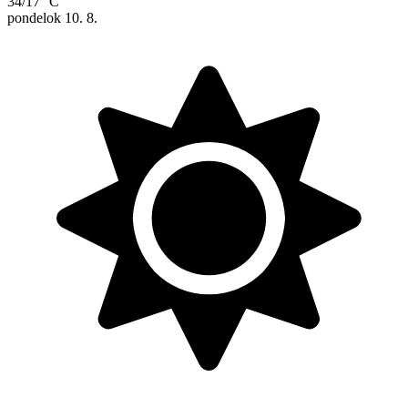
34/17 °C
pondelok
10. 8.