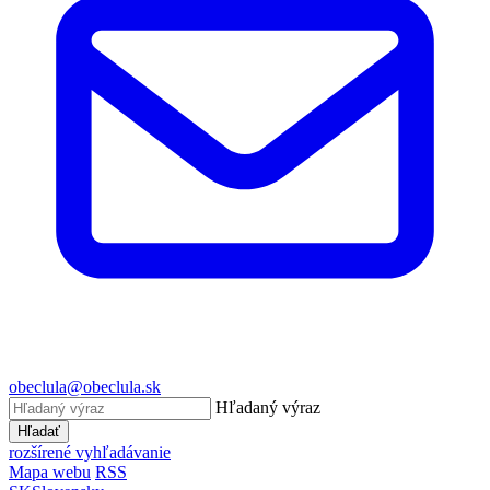
obeclula@obeclula.sk
Hľadaný výraz
Hľadať
rozšírené vyhľadávanie
Mapa webu
RSS