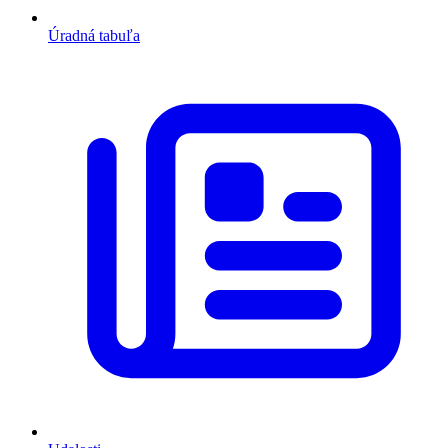
Úradná tabuľa