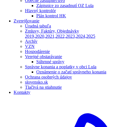
Obecné zastupiteľstvo
Zápisnice zo zasadnutí OZ Lula
Hlavný kontrolór
Plán kontrol HK
Zverejňovanie
Úradná tabuľa
Zmluvy, Faktúry, Objednávky
2019,2020,2021,2022,2023,2024,2025
Archív
VZN
Hospodárenie
Verejné obstarávanie
Súhrnné správy
Správne konania a poplatky v obci Lula
Oznámenie o začatí správneho konania
Ochrana osobných údajov
slovensko.sk
Tlačivá na stiahnutie
Kontakty