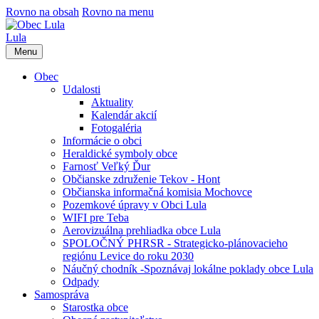
Rovno na obsah
Rovno na menu
Lula
Menu
Obec
Udalosti
Aktuality
Kalendár akcií
Fotogaléria
Informácie o obci
Heraldické symboly obce
Farnosť Veľký Ďur
Občianske združenie Tekov - Hont
Občianska informačná komisia Mochovce
Pozemkové úpravy v Obci Lula
WIFI pre Teba
Aerovizuálna prehliadka obce Lula
SPOLOČNÝ PHRSR - Strategicko-plánovacieho
regiónu Levice do roku 2030
Náučný chodník -Spoznávaj lokálne poklady obce Lula
Odpady
Samospráva
Starostka obce