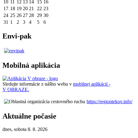
10
11
12
13
14
15
16
17
18
19
20
21
22
23
24
25
26
27
28
29
30
31
1
2
3
4
5
6
Envi-pak
Mobilná aplikácia
Sledujte informácie z nášho webu v
mobilnej aplikácii -
V OBRAZE.
https://regiontekov.info/
Aktuálne počasie
dnes, sobota 8. 8. 2026