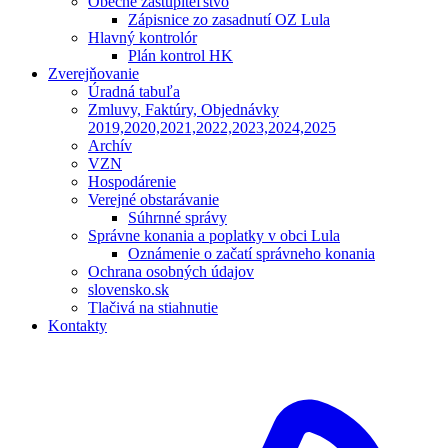
Obecné zastupiteľstvo
Zápisnice zo zasadnutí OZ Lula
Hlavný kontrolór
Plán kontrol HK
Zverejňovanie
Úradná tabuľa
Zmluvy, Faktúry, Objednávky
2019,2020,2021,2022,2023,2024,2025
Archív
VZN
Hospodárenie
Verejné obstarávanie
Súhrnné správy
Správne konania a poplatky v obci Lula
Oznámenie o začatí správneho konania
Ochrana osobných údajov
slovensko.sk
Tlačivá na stiahnutie
Kontakty