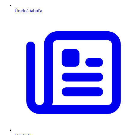
Úradná tabuľa