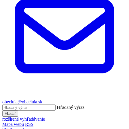
obeclula@obeclula.sk
Hľadaný výraz
Hľadať
rozšírené vyhľadávanie
Mapa webu
RSS