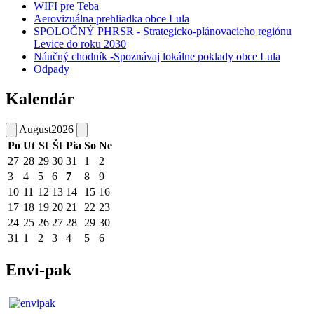
WIFI pre Teba
Aerovizuálna prehliadka obce Lula
SPOLOČNÝ PHRSR - Strategicko-plánovacieho regiónu
Levice do roku 2030
Náučný chodník -Spoznávaj lokálne poklady obce Lula
Odpady
Kalendár
August
2026
Po
Ut
St
Št
Pia
So
Ne
27
28
29
30
31
1
2
3
4
5
6
7
8
9
10
11
12
13
14
15
16
17
18
19
20
21
22
23
24
25
26
27
28
29
30
31
1
2
3
4
5
6
Envi-pak