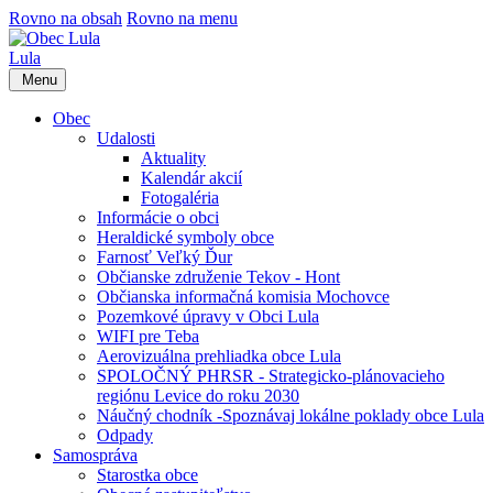
Rovno na obsah
Rovno na menu
Lula
Menu
Obec
Udalosti
Aktuality
Kalendár akcií
Fotogaléria
Informácie o obci
Heraldické symboly obce
Farnosť Veľký Ďur
Občianske združenie Tekov - Hont
Občianska informačná komisia Mochovce
Pozemkové úpravy v Obci Lula
WIFI pre Teba
Aerovizuálna prehliadka obce Lula
SPOLOČNÝ PHRSR - Strategicko-plánovacieho
regiónu Levice do roku 2030
Náučný chodník -Spoznávaj lokálne poklady obce Lula
Odpady
Samospráva
Starostka obce