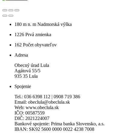
180 m n. m
Nadmorská výška
1226
Prvá zmienka
162
Počet obyvateľov
Adresa
Obecný úrad Lula
Agátová 55/5
935 35 Lula
Spojenie
Tel.: 036 6398 112 | 0908 719 386
Email: obeclula@obeclula.sk
Web: www.obeclula.sk
IČO: 00587559
DIČ: 2021224007
Bankové spojenie: Prima banka Slovensko, a.s.
IBAN: SK92 5600 0000 0022 4238 7008