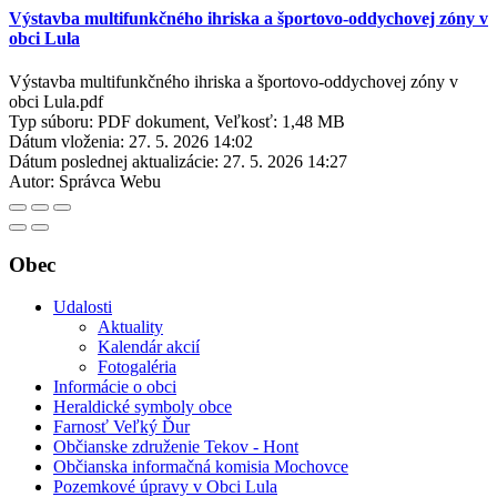
Výstavba multifunkčného ihriska a športovo-oddychovej zóny v
obci Lula
Výstavba multifunkčného ihriska a športovo-oddychovej zóny v
obci Lula.pdf
Typ súboru: PDF dokument, Veľkosť: 1,48 MB
Dátum vloženia:
27. 5. 2026 14:02
Dátum poslednej aktualizácie:
27. 5. 2026 14:27
Autor:
Správca Webu
Obec
Udalosti
Aktuality
Kalendár akcií
Fotogaléria
Informácie o obci
Heraldické symboly obce
Farnosť Veľký Ďur
Občianske združenie Tekov - Hont
Občianska informačná komisia Mochovce
Pozemkové úpravy v Obci Lula