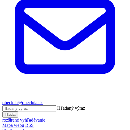
obeclula@obeclula.sk
Hľadaný výraz
Hľadať
rozšírené vyhľadávanie
Mapa webu
RSS