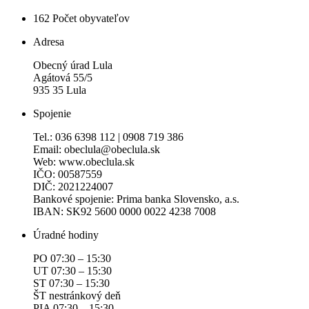
162
Počet obyvateľov
Adresa
Obecný úrad Lula
Agátová 55/5
935 35 Lula
Spojenie
Tel.: 036 6398 112 | 0908 719 386
Email: obeclula@obeclula.sk
Web: www.obeclula.sk
IČO: 00587559
DIČ: 2021224007
Bankové spojenie: Prima banka Slovensko, a.s.
IBAN: SK92 5600 0000 0022 4238 7008
Úradné hodiny
PO 07:30 – 15:30
UT 07:30 – 15:30
ST 07:30 – 15:30
ŠT nestránkový deň
PIA 07:30 – 15:30