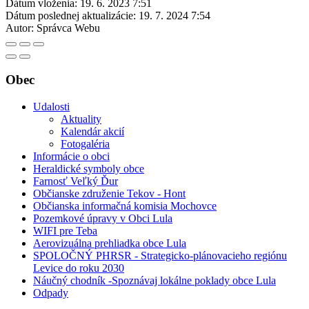
Dátum vloženia:
19. 6. 2023 7:51
Dátum poslednej aktualizácie:
19. 7. 2024 7:54
Autor:
Správca Webu
Obec
Udalosti
Aktuality
Kalendár akcií
Fotogaléria
Informácie o obci
Heraldické symboly obce
Farnosť Veľký Ďur
Občianske združenie Tekov - Hont
Občianska informačná komisia Mochovce
Pozemkové úpravy v Obci Lula
WIFI pre Teba
Aerovizuálna prehliadka obce Lula
SPOLOČNÝ PHRSR - Strategicko-plánovacieho regiónu
Levice do roku 2030
Náučný chodník -Spoznávaj lokálne poklady obce Lula
Odpady