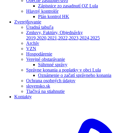
Obecné zastupiteľstvo
Zápisnice zo zasadnutí OZ Lula
Hlavný kontrolór
Plán kontrol HK
Zverejňovanie
Úradná tabuľa
Zmluvy, Faktúry, Objednávky
2019,2020,2021,2022,2023,2024,2025
Archív
VZN
Hospodárenie
Verejné obstarávanie
Súhrnné správy
Správne konania a poplatky v obci Lula
Oznámenie o začatí správneho konania
Ochrana osobných údajov
slovensko.sk
Tlačivá na stiahnutie
Kontakty