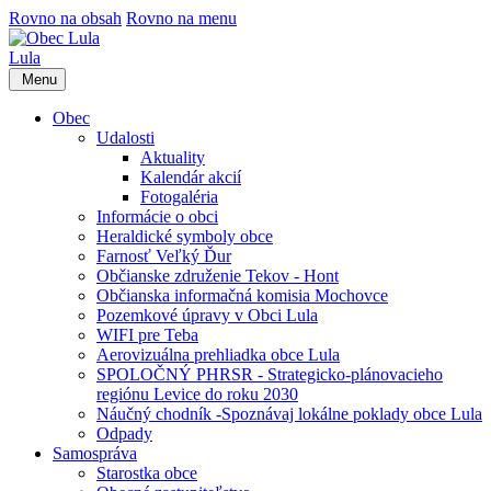
Rovno na obsah
Rovno na menu
Lula
Menu
Obec
Udalosti
Aktuality
Kalendár akcií
Fotogaléria
Informácie o obci
Heraldické symboly obce
Farnosť Veľký Ďur
Občianske združenie Tekov - Hont
Občianska informačná komisia Mochovce
Pozemkové úpravy v Obci Lula
WIFI pre Teba
Aerovizuálna prehliadka obce Lula
SPOLOČNÝ PHRSR - Strategicko-plánovacieho
regiónu Levice do roku 2030
Náučný chodník -Spoznávaj lokálne poklady obce Lula
Odpady
Samospráva
Starostka obce