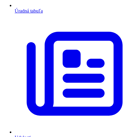
Úradná tabuľa